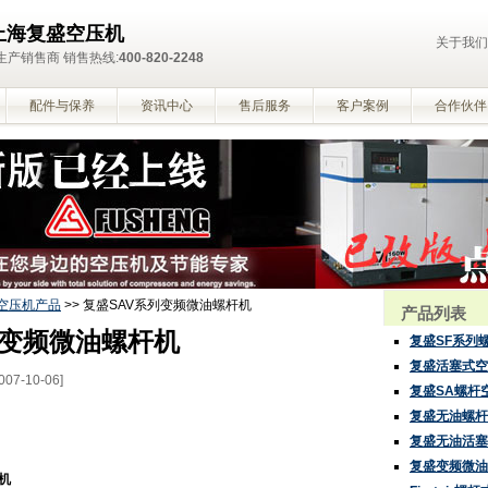
上海复盛空压机
关于我们
产销售商 销售热线:
400-820-2248
配件与保养
资讯中心
售后服务
客户案例
合作伙伴
空压机产品
>> 复盛SAV系列变频微油螺杆机
产品列表
列变频微油螺杆机
复盛SF系列
复盛活塞式空
007-10-06]
复盛SA螺杆
复盛无油螺杆
复盛无油活塞
复盛变频微油
机