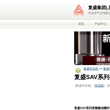
复盛集团|
专业空气压缩机生
首页
产品中心
复盛空压机
>>
复盛
复盛SAV系
[复盛空压机]
[
空压机
]
[2
复盛SAV系列变频微油螺杆