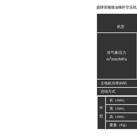
盛牌变频微油螺杆空压机S
机型
排气量/压力
3
m
/min/MPa
主电机功率(kW)
启动方式
长（mm）
外
宽（mm）
型
高（mm）
重量（Kg）