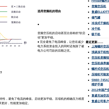
Firstair
变频空压机
选用变频机的理由
复盛ELLIO
储气罐
冷冻式干燥机
●
冷干机
变频空压机的启动甚至比俗称的“软启
吸干机
动”更加平稳。
● 完全避免了电流峰值，让您在减少
最近更新……
电力系统资金投入的同时还免除了被
上海螺杆空压
电力公司罚款的后顾之忧。
浅谈冻干机性
空压机变频恒
空压机保养服
螺杆式空压机
？
压缩机可能发
SN60~74
维护手册
2012年国
复盛无油空压
特性，避免了电流的峰值。启动更加平稳。压缩机的精确压力精度
复盛公司客户
能效果更好，性能更加稳定。